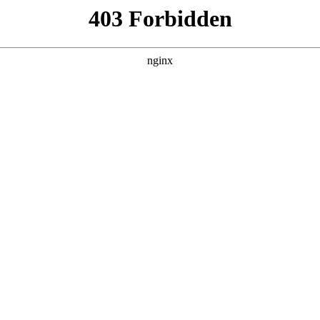
置，可快速更换加工刀:镀锌管
管口加工装置”的，授权公告号CN223734423U，申请日期为
工装置，包括操作平台，所述操作平台顶部设置有多个抬升平台